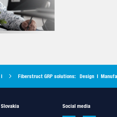
Fiberstruct GRP solutions: Design | Manufacturing
 Slovakia
Social media