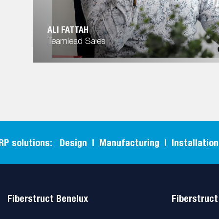
ALI FATTAH
Teamlead Sales
utions: Design | Manufacturing | Installation |
Fiberstruct Benelux
Fiberstruct