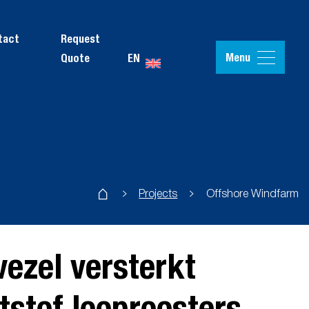
tact
Request
Menu
EN
Quote
Projects
Offshore Windfarm
vezel versterkt
tstof looproosters