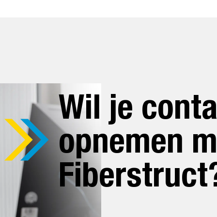
Wil je cont
opnemen m
Fiberstruct