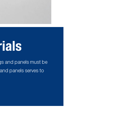
ials
ngs and panels must be
 and panels serves to