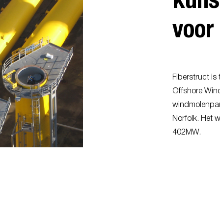
voor
Fiberstruct i
Offshore Wind
windmolenpark
Norfolk. Het 
402MW.