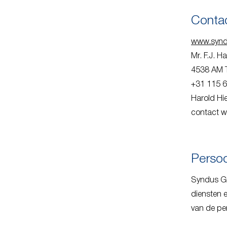
Conta
www.syn
Mr. F.J. 
4538 AM 
+31 115 
Harold Hi
contact w
Persoo
Syndus Gr
diensten e
van de pe