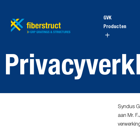
GVK
Producten
Privacyverk
Syndus Gro
aan Mr. F
verwerkin