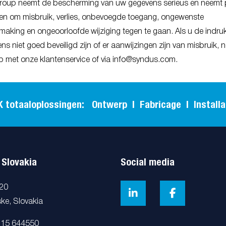
oup neemt de bescherming van uw gegevens serieus en neemt
en om misbruik, verlies, onbevoegde toegang, ongewenste
aking en ongeoorloofde wijziging tegen te gaan. Als u de indruk
s niet goed beveiligd zijn of er aanwijzingen zijn van misbruik,
p met onze klantenservice of via info@syndus.com.
aaloplossingen: Ontwerp | Fabricage | Installatie
 Slovakia
Social media
720
ke, Slovakia
115 644550