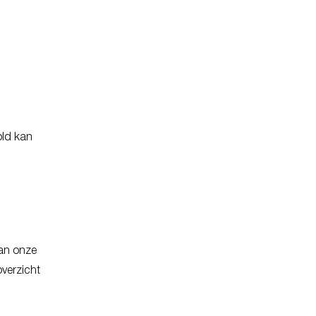
old kan
an onze
overzicht