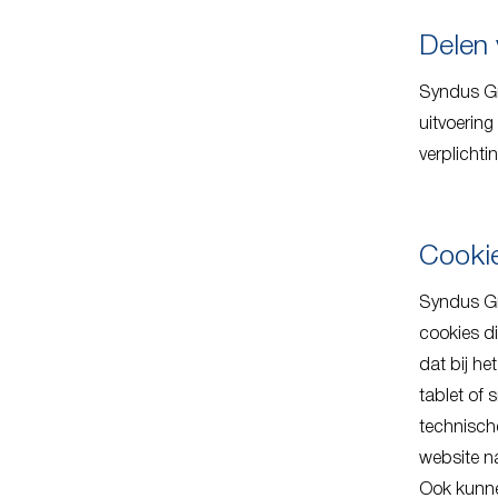
Delen
Syndus Gro
uitvoering
verplichti
Cookie
Syndus Gr
cookies d
dat bij h
tablet of 
technisch
website n
Ook kunne