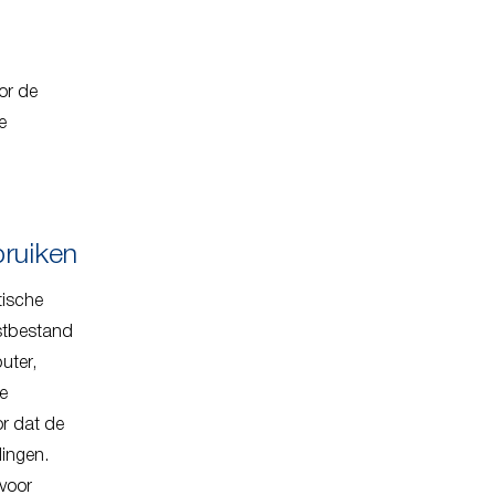
or de
e
bruiken
tische
kstbestand
uter,
de
r dat de
lingen.
 voor