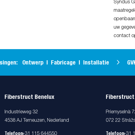
Syndus Gr
maatregel
openbaarm
uw gegeven
contact o
en: Ontwerp | Fabricage | Installatie
GVK tot
Fiberstruct Benelux
Fiberstruct
Industrieweg 32
Priemyselnà 
4538 AJ Terneuzen, Nederland
072 22 Strážs
Telefoon
Telefoon
+31 115 644550
+31 