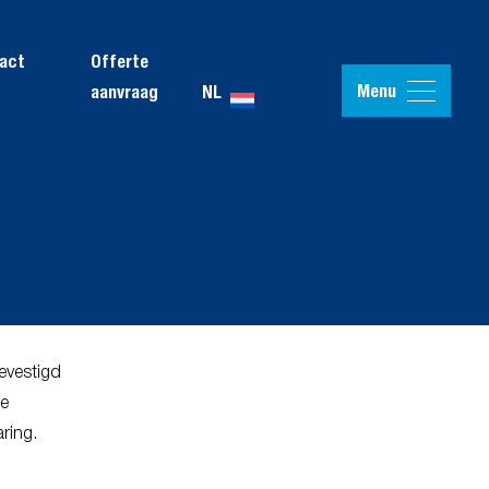
act
Offerte
Menu
NL
aanvraag
evestigd
de
ring.