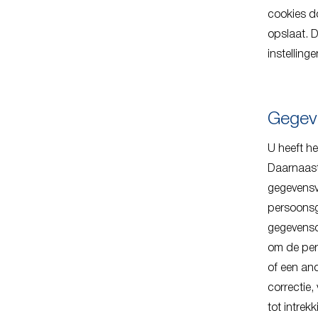
cookies do
opslaat. D
instelling
Gegeve
U heeft he
Daarnaast
gegevensv
persoonsg
gegevenso
om de per
of een and
correctie
tot intre