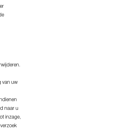
er
de
rwijderen.
g van uw
indienen
d naar u
ot inzage,
 verzoek