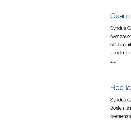
Geauto
Syndus Gr
over zaken
om beslui
zonder da
zit.
Hoe l
Syndus Gr
doelen te
overeenst