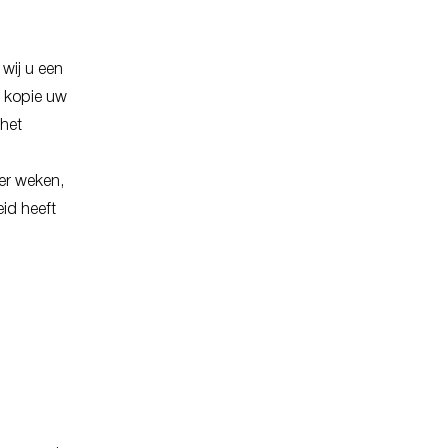
 wij u een
e kopie uw
het
er weken,
id heeft