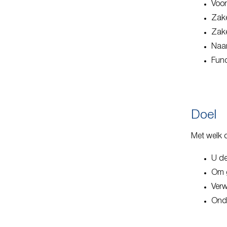
Voor
Zake
Zake
Naam
Func
Doel
Met welk 
U de
Om g
Verw
Onde