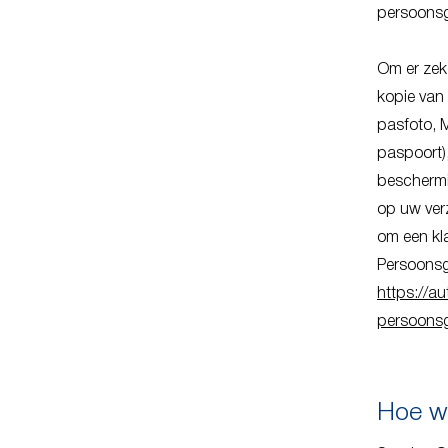
persoonsg
Om er zeke
kopie van 
pasfoto, 
paspoort)
beschermi
op uw verz
om een kla
Persoonsg
https://au
persoonsg
Hoe wi