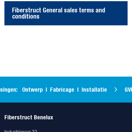
Fiberstruct General sales terms and
conditions
singen: Ontwerp | Fabricage | Installatie
GVK
Fiberstruct Benelux